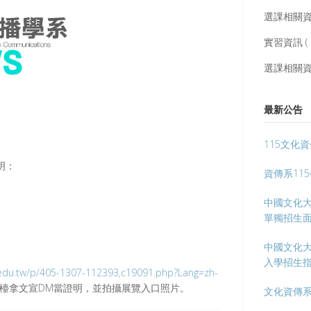
選課相關資訊 
實習資訊 ( 8
選課相關資訊 
最新公告
115文化
明：
資傳系11
中國文化大
單獨招生
中國文化大
入學招生
.edu.tw/p/405-1307-112393,c19091.php?Lang=zh-
檯拿文宣DM當證明，並拍攝展覽入口照片。
文化資傳