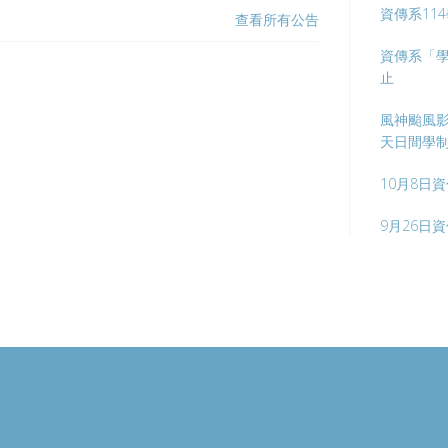
資傳系11
查看所有公告
資傳系「學
止
風神颱風影
天日間學
10月8日
9月26日資