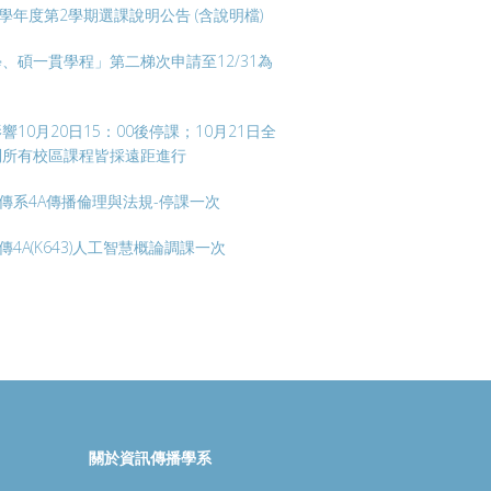
4學年度第2學期選課說明公告 (含說明檔)
、碩一貫學程」第二梯次申請至12/31為
響10月20日15：00後停課；10月21日全
制所有校區課程皆採遠距進行
資傳系4A傳播倫理與法規-停課一次
傳4A(K643)人工智慧概論調課一次
關於資訊傳播學系