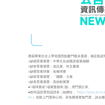
應屆畢業生全人學習護照點數門檻未通過，補足點說
○缺德育看展覽：中華文化或職涯發展相關
○缺智育看展覽：資訊展、外文書展
○缺體育看球賽：各種球賽
○缺群育看展覽：「國際」大展
○缺美育看展覽：美術館展覽
●1場球賽或1場展覽都算2點，用門票計算。
●校外認證需寫認證表（如網址：
https://pass.pccu
tw
）並附上門票和心得。若免費展覽無門票，請去櫃