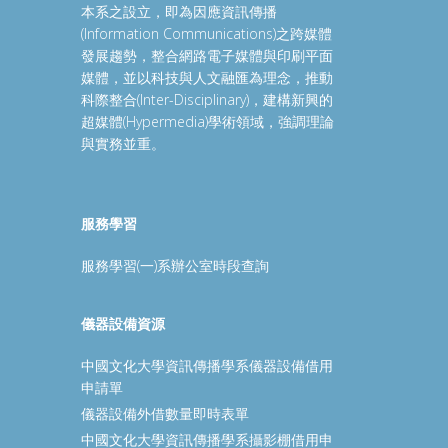
本系之設立，即為因應資訊傳播
(Information Communications)之跨媒體
發展趨勢，整合網路電子媒體與印刷平面
媒體，並以科技與人文融匯為理念，推動
科際整合(Inter-Disciplinary)，建構新興的
超媒體(Hypermedia)學術領域，強調理論
與實務並重。
服務學習
服務學習(一)系辦公室時段查詢
儀器設備資源
中國文化大學資訊傳播學系儀器設備借用
申請單
儀器設備外借數量即時表單
中國文化大學資訊傳播學系攝影棚借用申