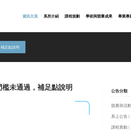
資訊主頁
系所介紹
課程規劃
學術與競賽成果
畢業專
，補足點說明
門檻未通過，補足點說明
公告分類
競賽與活動 (
系上公告 ( 6
課程異動 ( 2