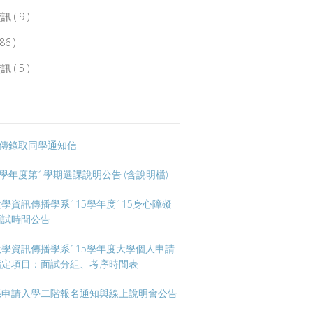
( 9 )
6 )
( 5 )
資傳錄取同學通知信
5學年度第1學期選課說明公告 (含說明檔)
學資訊傳播學系115學年度115身心障礙
面試時間公告
學資訊傳播學系115學年度大學個人申請
指定項目：面試分組、考序時間表
系申請入學二階報名通知與線上說明會公告