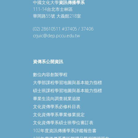
中國文化大學
資訊傳播學系
111-14台北市士林區
華岡路55號 大義館218室
(02) 28610511 #37405 / 37406
crjuic@dep.pccu.edu.tw
資傳系公開資訊
數位內容創製學程
大學部課程學習地圖與基本能力指標
碩士班課程學習地圖與基本能力指標
畢業生流向調查就業追蹤
文化資傳學系必修科目表
文化資傳學系畢業修業規定
文化資傳學系碩士班學位審訂表
102年度資訊傳播學系評鑑報告書