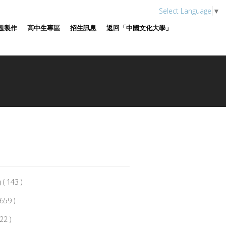
Select Language
▼
題製作
高中生專區
招生訊息
返回「中國文化大學」
 143 )
59 )
2 )