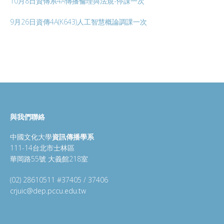
10月8日資傳系4A傳播倫理與法規-停課一次
9月26日資傳4A(K643)人工智慧概論調課一次
與我們聯絡
中國文化大學
資訊傳播學系
111-14台北市士林區
華岡路55號 大義館218室
(02) 28610511 #37405 / 37406
crjuic@dep.pccu.edu.tw