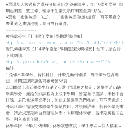
●選課及人數過多之課程分班分組之優先順序，自110學年度第1學
期起調整：雙主修、輔系學生優先順序調整至第2順位。
●選修「密集英語(一)(二)」、「密集英語(聽說)(讀寫)」可不用繳交
未通過之成績證明，即可自行選課。
---------------------
教務處公告【114學年度第1學期選課須知】
https://ap2.pccu.edu.tw/post/content?No=2025617161523670
資訊傳播學系【114學年度第1學期選課說明檔案】如下，請自行
下載閱讀。
https://ic.pccu.edu.tw/news_search.php?compare=1126
備註：
1.免修不算學分、替代科目、什麼是顛倒修課、自由學分包含哪
些，常問選課問題集可參考第56頁
2.日間學士班延畢學生取消至少選1門課程之規定；延畢生若仍缺
畢業學分，無論欠缺課程為上或下學期，皆需自行選課，學校不會
排課。若已修滿畢業學分，但仍未通過畢業門檻者，可不需選課；
外籍延畢生需繳交國際學生保險費用，才視同註冊。若有休學需求
者，請於規定期間自行辦理休學；未辦理休學者，當學期將視同在
學，列入修業年限。
休學年限：4年(共8學期)；休學狀態查詢：學生專區→個人檔案→