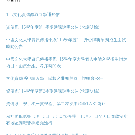
115文化資傳錄取同學通知信
資傳系115學年度第1學期選課說明公告 (含說明檔)
中國文化大學資訊傳播學系115學年度115身心障礙單獨招生面試
時間公告
中國文化大學資訊傳播學系115學年度大學個人申請入學招生指定
項目：面試分組、考序時間表
文化資傳系申請入學二階報名通知與線上說明會公告
資傳系114學年度第2學期選課說明公告 (含說明檔)
資傳系「學、碩一貫學程」第二梯次申請至12/31為止
風神颱風影響10月20日15：00後停課；10月21日全天日間學制所
有校區課程皆採遠距進行