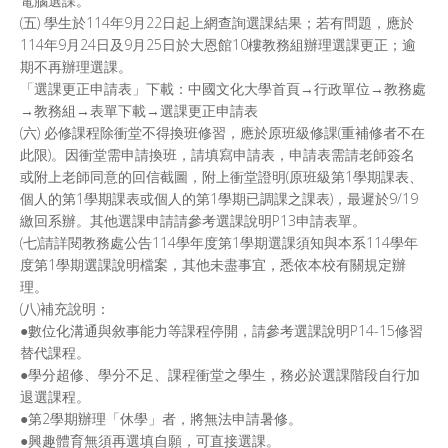
電腦選課。
(五) 學生於114年9月22日起上網查詢選課結果；若有問題，應於
114年9月24日及9月25日於大恩館10樓教務組辦理選課更正；逾
期不再辦理選課。
「選課更正申請表」下載：中國文化大學首頁→行政單位→教務處
→教務組→表單下載→選課更正申請表
(六) 必修課程除衝堂不得換班修習，應於原班級修課(重補修者不在
此限)。因衝堂需申請換班，請填寫申請表，申請表需請老師簽名
或附上老師同意的回信截圖，附上衝堂證明(原班級第1學期課表、
個人的第1學期課表或個人的第1學期已調課之課表)，最遲於9/19
繳回系辦。其他選課申請請參考選課說明P13申請表單。
(七)請詳閱教務處公告114學年度第1學期選課須知與本系114學年
度第1學期選課說明檔案，其他未盡事宜，悉依本校有關規定辦
理。
(八)補充說明：
●數位化溝通與敘事能力等課程停開，請參考選課說明P14-15修習
替代課程。
●學分超修、學分不足、課程衝堂之學生，務必於選課階段自行加
退選課程。
●第2學期辦理「休學」者，將無法申請暑修。
●興趣體育無須再選填自願，可直接選課。