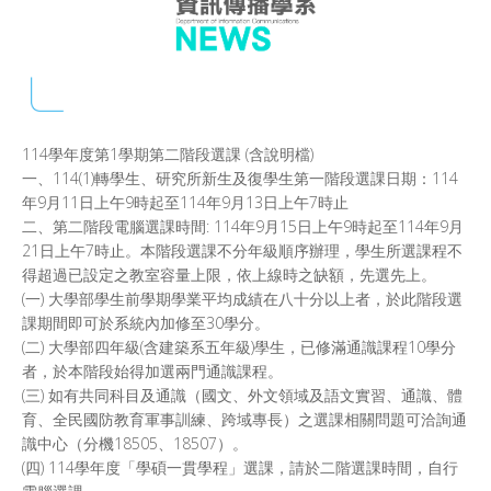
114學年度第1學期第二階段選課 (含說明檔)
一、114(1)轉學生、研究所新生及復學生第一階段選課日期：114
年9月11日上午9時起至114年9月13日上午7時止
二、第二階段電腦選課時間: 114年9月15日上午9時起至114年9月
21日上午7時止。本階段選課不分年級順序辦理，學生所選課程不
得超過已設定之教室容量上限，依上線時之缺額，先選先上。
(一) 大學部學生前學期學業平均成績在八十分以上者，於此階段選
課期間即可於系統內加修至30學分。
(二) 大學部四年級(含建築系五年級)學生，已修滿通識課程10學分
者，於本階段始得加選兩門通識課程。
(三) 如有共同科目及通識（國文、外文領域及語文實習、通識、體
育、全民國防教育軍事訓練、跨域專長）之選課相關問題可洽詢通
識中心（分機18505、18507）。
(四) 114學年度「學碩一貫學程」選課，請於二階選課時間，自行