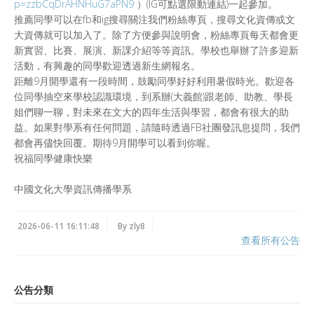
p=zzbCqDrAHNHuG7aPN9
）(IG可點選限動連結)一起參加。
推薦同學可以在fb和ig搜尋關注我們粉絲專頁，搜尋文化資傳或文
大資傳就可以加入了。除了方便參與說明會，粉絲專頁每天都會更
新實習、比賽、展演、新課介紹等等資訊。學校也舉辦了許多迎新
活動，有興趣的同學歡迎透過新生網報名。
距離9月開學還有一段時間，鼓勵同學好好利用暑假時光。歡迎各
位同學抽空來學校認識環境，到系辦(大義館)跟老師、助教、學長
姐們聊一聊，對未來在文大的四年生活與學習，都會有很大的助
益。如果對學系有任何問題，請隨時透過FB社團發訊息提問，我們
都會再儘快回覆。期待9月開學可以看到你喔。
祝福同學健康快樂
中國文化大學資訊傳播學系
2026-06-11 16:11:48
By zly8
查看所有公告
公告分類