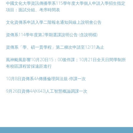
中國文化大學資訊傳播學系115學年度大學個人申請入學招生指定
項目：面試分組、考序時間表
文化資傳系申請入學二階報名通知與線上說明會公告
資傳系114學年度第2學期選課說明公告 (含說明檔)
資傳系「學、碩一貫學程」第二梯次申請至12/31為止
風神颱風影響10月20日15：00後停課；10月21日全天日間學制所
有校區課程皆採遠距進行
10月8日資傳系4A傳播倫理與法規-停課一次
9月26日資傳4A(K643)人工智慧概論調課一次