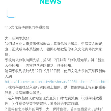
115文化資傳錄取同學通知信
大一新同學您好：
我們是文化大學資訊傳播學系，恭喜你通過繁星、申請等入學審
查，正式成為本系新鮮人，很開心地歡迎你加入文化資傳的大家
庭。
學校將依錄取時間先後，於6月12日郵寄「錄取通知單」與「新生
入學須知」，內容包含網路報到、註冊須知。
請同學收到後於6月12日~9月13日間，使用文化大學首頁華岡新鮮
人網
https://discover.pccu.edu.tw/freshman/2026freshman/index.html
，搜尋學號後登入進行網路線上報到。以下提醒你線上報到的重要
訊息，還請同學先留意。
1.進入華岡新鮮人網站請優先查詢 (1)學雜費減免、(2)就學貸款辦
理、(3)住宿登記等申辦資訊，避免錯過申請時間。
2.設籍台北市以外的同學，大一保障住宿。若有住宿需求，請於8