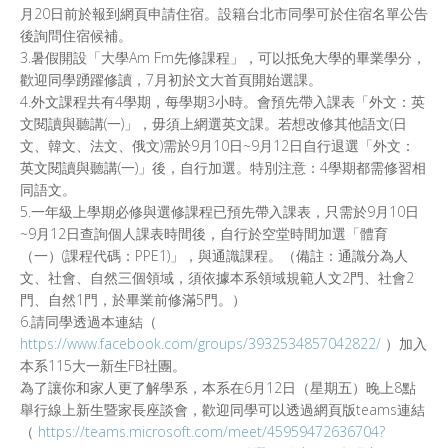
月20日前於報到網頁申請住宿。設籍台北市同學可於住宿名單公告
後詢問住宿候補。
3.暑假開設「大學Am Fm先修課程」，可以抵免大學的畢業學分，
歡迎同學踴躍修讀，7月初於文大首頁開始選課。
4.外文課程共有4學期，每學期3小時。會預先帶入課表「外文：英
文閱讀與聽講(一)」，毋須上網選英文課。若想改修其他語文(日
文、韓文、法文、俄文)需於9月10日~9月12日自行退選「外文：
英文閱讀與聽講(一)」後，自行加選。特別注意：4學期都需修習相
同語文。
5.一年級上學期必修與選修課程已預先帶入課表，只需於9月10日
~9月12日查詢個人課表時間後，自行於空堂時間加選「體育
（一）(課程代碼：PPE1)」，與通識課程。（備註：通識分為人
文、社會、自然三個領域，須依據本系領域規範人文2門、社會2
門、自然1門，於畢業前修滿5門。）
6.請同學透過本連結（
https://www.facebook.com/groups/3932534857042822/
）加入
本系115大一新生FB社團。
為了讓你和家人更了解學系，本系在6月12日（星期五）晚上8點
舉行線上新生暨家長座談會，歡迎同學可以透過網頁版teams連結
（
https://teams.microsoft.com/meet/45959472636704?