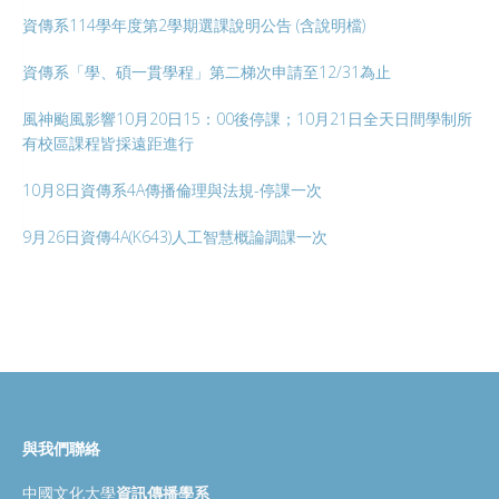
資傳系114學年度第2學期選課說明公告 (含說明檔)
資傳系「學、碩一貫學程」第二梯次申請至12/31為止
風神颱風影響10月20日15：00後停課；10月21日全天日間學制所
有校區課程皆採遠距進行
10月8日資傳系4A傳播倫理與法規-停課一次
9月26日資傳4A(K643)人工智慧概論調課一次
與我們聯絡
中國文化大學
資訊傳播學系