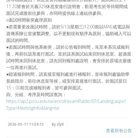
11:20皆會於大義329休息室進行說明會，歡迎考生於等待期間或
面試完成後前往參與，亦同時提供線上連結供參與。
○面試時間衝突處理原則
●若需要更改面試時間，請於5/13(星期三)12:00前以MAIL或電話與
資傳系辦公室連繫調整。以不更動現有順序為原則，協助補入可以
面試的時間。
●若面試時間與他系衝突，請於公告報到時間，先至本系完成報到
後，再前往該系進行面試。並於該系面試結束回到休息室。超過面
試時間未回到休息室，請先回到報到處說明，會安排於原場次最後
一位再進行面試。
●錯過報到時間，請直接至報到處進行補報到，並依報到處協助學
長姐指示，前往休息室等候，或安排直接進行面試。於面試當日
15：00前完成補報到者，皆可參與面試。
四、分組、考序及時間請查詢：
https://ap2.pccu.edu.tw/enroll/examPublic/07/Landing.aspx?
Type=MeetingInfo&lang=tw
2026-05-11 11:04:15
By zly8
查看所有公告