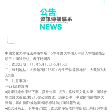
中國文化大學資訊傳播學系115學年度大學個人申請入學招生指定
項目：面試分組、考序時間表
一、面試日期：115年5月15日~5月16日
二、報到地點：大義館2樓218室 / 考生帶位等候地點：大義館3樓
329室
三、注意事項：
○報到流程說明
●捷運紅線劍潭站下車，搭乘公車「紅5」路線至文化大學，面試會
場位於大義館2樓218辦公室廊道。請依公車下車處的地圖找到大
義館，再由牆面(或地面)指示標誌前往面試報到處。
●面試分為上、下午各2場次，面試順序皆依同學所登記時段與學測