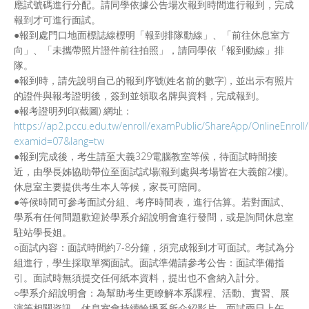
應試號碼進行分配。請同學依據公告場次報到時間進行報到，完成
報到才可進行面試。
●報到處門口地面標誌線標明「報到排隊動線」、「前往休息室方
向」、「未攜帶照片證件前往拍照」，請同學依「報到動線」排
隊。
●報到時，請先說明自己的報到序號(姓名前的數字)，並出示有照片
的證件與報考證明後，簽到並領取名牌與資料，完成報到。
●報考證明列印(截圖) 網址：
https://ap2.pccu.edu.tw/enroll/examPublic/ShareApp/OnlineEnroll/
examid=07&lang=tw
●報到完成後，考生請至大義329電腦教室等候，待面試時間接
近，由學長姊協助帶位至面試試場(報到處與考場皆在大義館2樓)。
休息室主要提供考生本人等候，家長可陪同。
●等候時間可參考面試分組、考序時間表，進行估算。若對面試、
學系有任何問題歡迎於學系介紹說明會進行發問，或是詢問休息室
駐站學長姐。
○面試內容：面試時間約7-8分鐘，須完成報到才可面試。考試為分
組進行，學生採取單獨面試。面試準備請參考公告：面試準備指
引。面試時無須提交任何紙本資料，提出也不會納入計分。
○學系介紹說明會：為幫助考生更瞭解本系課程、活動、實習、展
演等相關資訊，休息室會持續輪播系所介紹影片。面試兩日上午