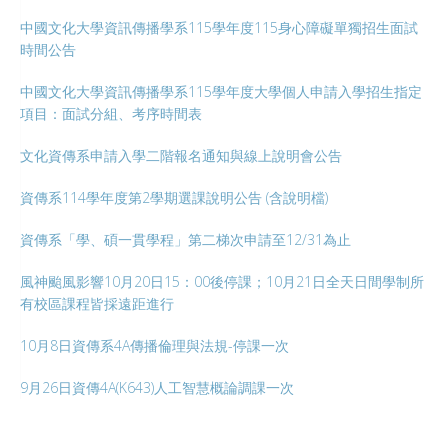
中國文化大學資訊傳播學系115學年度115身心障礙單獨招生面試
時間公告
中國文化大學資訊傳播學系115學年度大學個人申請入學招生指定
項目：面試分組、考序時間表
文化資傳系申請入學二階報名通知與線上說明會公告
資傳系114學年度第2學期選課說明公告 (含說明檔)
資傳系「學、碩一貫學程」第二梯次申請至12/31為止
風神颱風影響10月20日15：00後停課；10月21日全天日間學制所
有校區課程皆採遠距進行
10月8日資傳系4A傳播倫理與法規-停課一次
9月26日資傳4A(K643)人工智慧概論調課一次